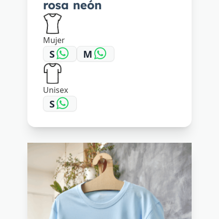
rosa neón
Mujer
S
M
Unisex
S