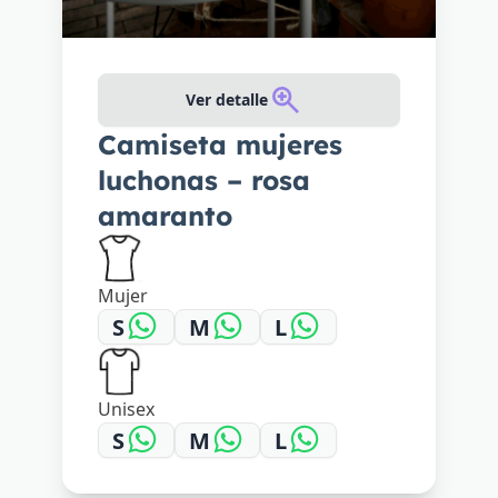
Ver detalle
Camiseta mujeres
luchonas – rosa
amaranto
Mujer
S
M
L
Unisex
S
M
L