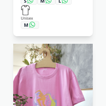
S
M
L
Unisex
M