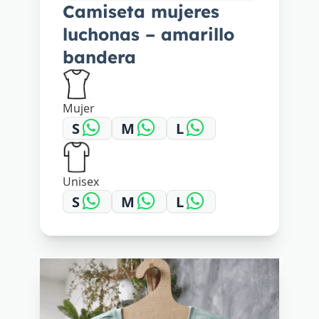
Camiseta mujeres
luchonas – amarillo
bandera
Mujer
S
M
L
Unisex
S
M
L