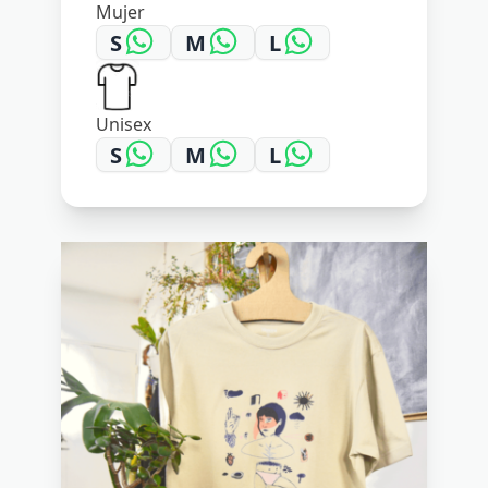
Mujer
S
M
L
Unisex
S
M
L