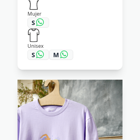
Mujer
S
Unisex
S
M